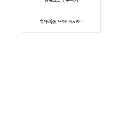
超高流动电子材料
高纤增强PA&PPS&PPO