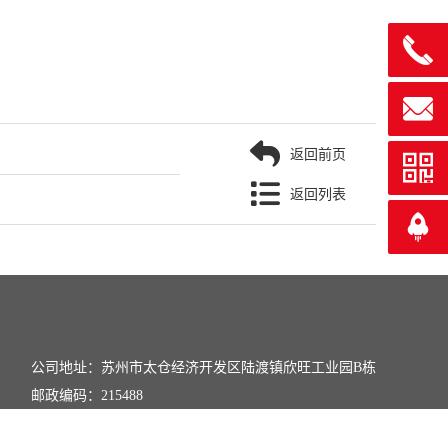
返回前页
返回列表
公司地址：苏州市太仓经济开发区陆渡镇欣旺工业园B栋
邮政编码：215488
客服邮箱：sales.tzw@udmhj.com